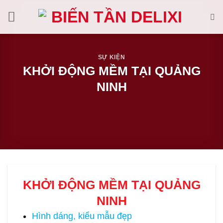
Bỏ
qua
nội
dung
SỰ KIỆN
KHỞI ĐỘNG MỀM TẠI QUẢNG
NINH
KHỞI ĐỘNG MỀM TẠI QUẢNG
NINH
Hình dáng, kiểu mẫu đẹp