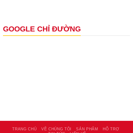
GOOGLE CHỈ ĐƯỜNG
TRANG CHỦ
VỀ CHÚNG TÔI
SẢN PHẨM
HỖ TRỢ