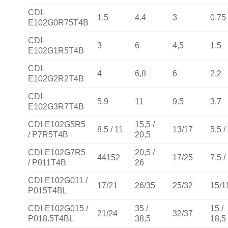
CDI-
1,5
4.4
3
0,75
E102G0R75T4B
CDI-
3
6
4,5
1,5
E102G1R5T4B
CDI-
4
6,8
6
2,2
E102G2R2T4B
CDI-
5.9
11
9.5
3.7
E102G3R7T4B
CDI-E102G5R5
15,5 /
8,5 / 11
13/17
5,5 /
/ P7R5T4B
20,5
CDI-E102G7R5
20,5 /
44152
17/25
7,5 /
/ P011T4B
26
CDI-E102G011 /
17/21
26/35
25/32
15/1
P015T4BL
CDI-E102G015 /
35 /
15 /
21/24
32/37
P018.5T4BL
38,5
18,5