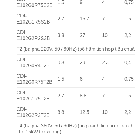
1,5
9
4
0,75
E102G0R75S2B
CDI-
2,7
15,7
7
1,5
E102G1R5S2B
CDI-
3.8
27
10
2,2
E102G2R2S2B
T2 (ba pha 220V, 50 / 60Hz) (bộ hãm tích hợp tiêu chuẩ
CDI-
0,8
2,6
2.3
0,4
E102G0R4T2B
CDI-
1,5
6
4
0,75
E102G0R75T2B
CDI-
2,7
8.8
7
1,5
E102G1R5T2B
CDI-
3.8
12,5
10
2,2
E102G2R2T2B
T4 (ba pha 380V, 50 / 60Hz) (bộ phanh tích hợp tiêu c
cho 15kW trở xuống)