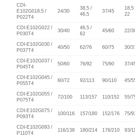
CDI-
38,5 /
18,5 
E102G018.5 /
24/30
37/45
46,5
22
P022T4
CDI-E102G022 /
46,5 /
30/40
45/60
22/3
P030T4
62
CDI-E102G030 /
40/50
62/76
60/75
30/3
P037T4
CDI-E102G037 /
50/60
76/92
75/90
37/4
P045T4
CDI-E102G045 /
60/72
92/113
90/110
45/5
P055T4
CDI-E102G055 /
72/100
113/157
110/152
55/7
P075T4
CDI-E102G075 /
100/116
157/180
152/176
75/9
P093T4
CDI-E102G093 /
116/138
180/214
176/210
93/1
P110T4