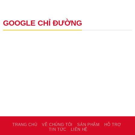
GOOGLE CHỈ ĐƯỜNG
TRANG CHỦ
VỀ CHÚNG TÔI
SẢN PHẨM
HỖ TRỢ
TIN TỨC
LIÊN HỆ