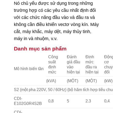
Nó chủ yếu được sử dụng trong những
trường hợp có các yêu cầu nhất định đối
với các chức năng đầu vào và đầu ra và
không cần điều khiển vectơ vòng kín. Máy
cắt, máy khắc, máy dệt, máy thủy tinh,
máy in và nhuộm, v.v.
Danh mục sản phẩm
Công
Đánh
Định
Độn
suất
giá đầu
mức
cơ
định
vào
đầu ra
chu
Mô hình biến tần
mức
hiện tại
hiện tại
đổi
(kVA)
(MỘT)
(MỘT)
(kW)
S2 (một pha 220V, 50 / 60Hz) (bộ hãm tích hợp tiêu ch
CDI-
0,8
5
2.3
0,4
E102G0R4S2B
CDI-