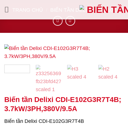
Bỏ
TRANG CHỦ
/
BIẾN TẦN DELIXI CDI-E102
qua
nội
dung
Biến tần Delixi CDI-E102G3R7T4B;
3.7kW/3PH,380V/9.5A
Biến tần Delixi CDI-E102G3R7T4B