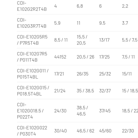
CDI-
4
6,8
6
2,2
E102G2R2T4B
CDI-
5.9
11
9.5
3.7
E102G3R7T4B
CDI-E102G5R5
15,5 /
8,5 / 11
13/17
5,5 / 7,5
/ P7R5T4B
20,5
CDI-E102G7R5
44152
20,5 / 26
17/25
7,5 / 11
/ P011T4B
CDI-E102G011 /
17/21
26/35
25/32
15/11
P015T4BL
CDI-E102G015 /
21/24
35 / 38,5
32/37
15 / 18,
P018.5T4BL
CDI-
38,5 /
E102G018.5 /
24/30
37/45
18,5 / 2
46,5
P022T4
CDI-E102G022
30/40
46,5 / 62
45/60
22/30
/ P030T4