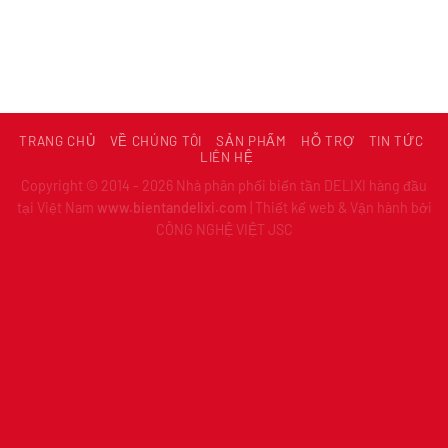
TRANG CHỦ
VỀ CHÚNG TÔI
SẢN PHẨM
HỖ TRỢ
TIN TỨC
LIÊN HỆ
Copyright © 2014 - 2026 Nhà phân phối biến tần DELIXI hàng đầu
tại Việt Nam
www.bientandelixi.com
|
Thiết kế web & Vận hành bởi
CÔNG NGHỆ VIỆT JSC