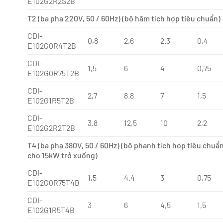
E102G2R2S2B
T2 (ba pha 220V, 50 / 60Hz) (bộ hãm tích hợp tiêu chuẩn)
CDI-
0,8
2,6
2.3
0,4
E102G0R4T2B
CDI-
1,5
6
4
0,75
E102G0R75T2B
CDI-
2,7
8.8
7
1,5
E102G1R5T2B
CDI-
3.8
12,5
10
2,2
E102G2R2T2B
T4 (ba pha 380V, 50 / 60Hz) (bộ phanh tích hợp tiêu chuẩ
cho 15kW trở xuống)
CDI-
1,5
4.4
3
0,75
E102G0R75T4B
CDI-
3
6
4,5
1,5
E102G1R5T4B