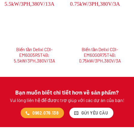
Biến tần Delixi CDI-
Biến tần Delixi CDI-
EM60G5R5T4B;
EM60G0R75T4B;
5.5kW/3PH,380V/13A
0.75kW/3PH,380V/3A
Bạn muốn biết chi tiết hơn về sản phẩm?
Vui lòng liên hệ để được trợ giúp với các dự án của bạn!
0962.076.138
GỬI YÊU CẦU