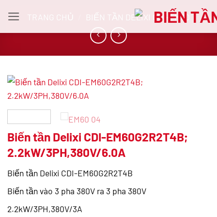
Bỏ
TRANG CHỦ
/
BIẾN TẦN DELIXI CDI-EM60
qua
nội
dung
Biến tần Delixi CDI-EM60G2R2T4B;
2.2kW/3PH,380V/6.0A
Biến tần Delixi CDI-EM60G2R2T4B
Biến tần vào 3 pha 380V ra 3 pha 380V
2.2kW/3PH,380V/3A