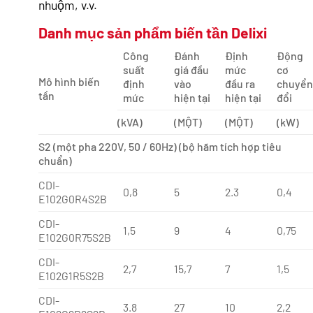
nhuộm, v.v.
Danh mục sản phẩm biến tần Delixi
Công
Đánh
Định
Động
suất
giá đầu
mức
cơ
Mô hình biến
định
vào
đầu ra
chuyể
tần
mức
hiện tại
hiện tại
đổi
(kVA)
(MỘT)
(MỘT)
(kW)
S2 (một pha 220V, 50 / 60Hz) (bộ hãm tích hợp tiêu
chuẩn)
CDI-
0,8
5
2.3
0,4
E102G0R4S2B
CDI-
1,5
9
4
0,75
E102G0R75S2B
CDI-
2,7
15,7
7
1,5
E102G1R5S2B
CDI-
3.8
27
10
2,2