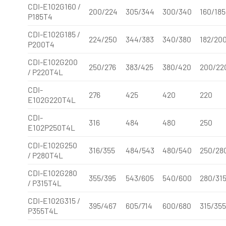
CDI-E102G160 /
200/224
305/344
300/340
160/185
P185T4
CDI-E102G185 /
224/250
344/383
340/380
182/20
P200T4
CDI-E102G200
250/276
383/425
380/420
200/22
/ P220T4L
CDI-
276
425
420
220
E102G220T4L
CDI-
316
484
480
250
E102P250T4L
CDI-E102G250
316/355
484/543
480/540
250/28
/ P280T4L
CDI-E102G280
355/395
543/605
540/600
280/31
/ P315T4L
CDI-E102G315 /
395/467
605/714
600/680
315/35
P355T4L