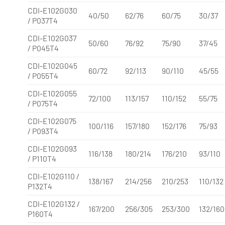
CDI-E102G030
40/50
62/76
60/75
30/37
/ P037T4
CDI-E102G037
50/60
76/92
75/90
37/45
/ P045T4
CDI-E102G045
60/72
92/113
90/110
45/55
/ P055T4
CDI-E102G055
72/100
113/157
110/152
55/75
/ P075T4
CDI-E102G075
100/116
157/180
152/176
75/93
/ P093T4
CDI-E102G093
116/138
180/214
176/210
93/110
/ P110T4
CDI-E102G110 /
138/167
214/256
210/253
110/132
P132T4
CDI-E102G132 /
167/200
256/305
253/300
132/160
P160T4