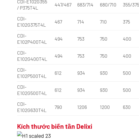
CDI-E102G355
447/467
683/714
680/710
355/37
/ P375T4L
CDI-
467
714
710
375
E102G375T4L
CDI-
494
753
750
400
E102P400T4L
CDI-
494
753
750
400
E102G400T4L
CDI-
612
934
930
500
E102P500T4L
CDI-
612
934
930
500
E102G500T4L
CDI-
790
1206
1200
630
E102G630T4L
Kích thước biến tần Delixi