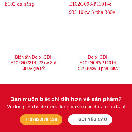
Biến tần Delixi CDI-
Delixi CDI-
E102G022T4; 22kw 3ph
E102G093/P110T4;
380v giá tốt
93/110kw 3 pha 380v
Bạn muốn biết chi tiết hơn về sản phẩm?
Vui lòng liên hệ để được trợ giúp với các dự án của bạn!
0962.076.138
GỬI YÊU CẦU