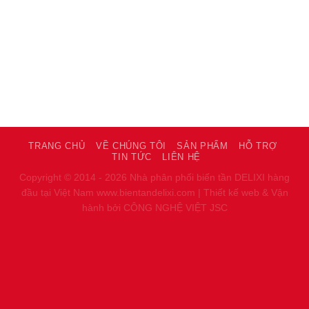
TRANG CHỦ
VỀ CHÚNG TÔI
SẢN PHẨM
HỖ TRỢ
TIN TỨC
LIÊN HỆ
Copyright © 2014 - 2026 Nhà phân phối biến tần DELIXI hàng
đầu tại Việt Nam
www.bientandelixi.com
|
Thiết kế web & Vận
hành bởi CÔNG NGHỆ VIỆT JSC