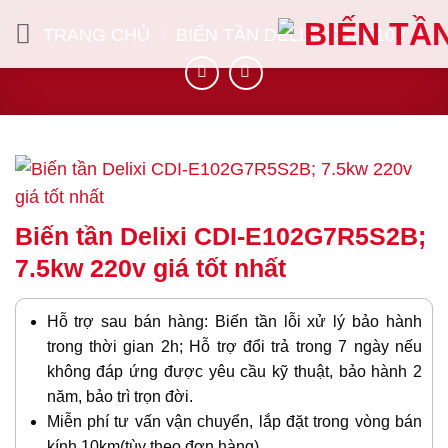
Bỏ
TRANG CHỦ
/
BIẾN TẦN DELIXI CDI-E102
qua
nội
dung
Biến tần Delixi CDI-E102G7R5S2B;
7.5kw 220v giá tốt nhất
Hỗ trợ sau bán hàng: Biến tần lỗi xử lý bảo hành
trong thời gian 2h; Hỗ trợ đổi trả trong 7 ngày nếu
không đáp ứng được yêu cầu kỹ thuật, bảo hành 2
năm, bảo trì trọn đời.
Miễn phí tư vấn vận chuyển, lắp đặt trong vòng bán
kính 10km(tùy theo đơn hàng)