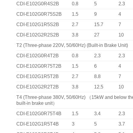
CDI-E102G0R4S2B
0.8
5
2.3
CDI-E102G0R75S2B
1.5
9
4
CDI-E102G1R5S2B
2.7
15.7
7
CDI-E102G2R2S2B
3.8
27
10
T2 (Three-phase 220V, 50/60Hz) (Built-in Brake Unit)
CDI-E102G0R4T2B
0.8
2.3
2.3
CDI-E102G0R75T2B
1.5
6
4
CDI-E102G1R5T2B
2.7
8.8
7
CDI-E102G2R2T2B
3.8
12.5
10
T4 (Three-phase 380V, 50/60Hz) （15kW and below th
built-in brake unit）
CDI-E102G0R75T4B
1.5
3.4
2.3
CDI-E102G1R5T4B
3
5
3.7