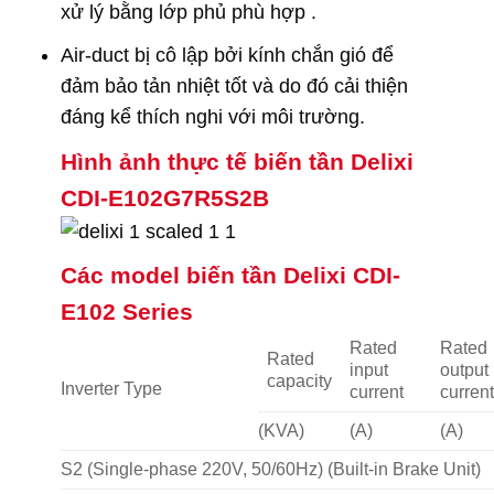
xử lý bằng lớp phủ phù hợp .
Air-duct bị cô lập bởi kính chắn gió để
đảm bảo tản nhiệt tốt và do đó cải thiện
đáng kể thích nghi với môi trường.
Hình ảnh thực tế
biến tần Delixi
CDI-E102G7R5S2B
Các model biến tần Delixi CDI-
E102 Series
Rated
Rated
Rated
input
output
capacity
Inverter Type
current
curren
(KVA)
(A)
(A)
S2 (Single-phase 220V, 50/60Hz) (Built-in Brake Unit)