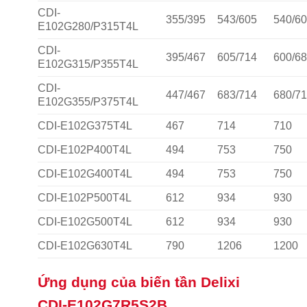
CDI-
355/395
543/605
540/6
E102G280/P315T4L
CDI-
395/467
605/714
600/6
E102G315/P355T4L
CDI-
447/467
683/714
680/7
E102G355/P375T4L
CDI-E102G375T4L
467
714
710
CDI-E102P400T4L
494
753
750
CDI-E102G400T4L
494
753
750
CDI-E102P500T4L
612
934
930
CDI-E102G500T4L
612
934
930
CDI-E102G630T4L
790
1206
1200
Ứng dụng của biến tần Delixi
CDI-E102G7R5S2B