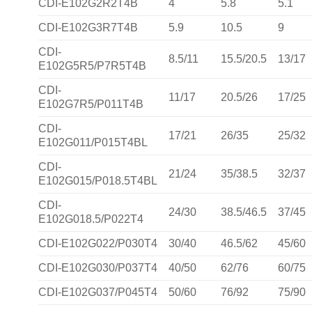
CDI-E102G2R2T4B
4
5.8
5.1
CDI-E102G3R7T4B
5.9
10.5
9
CDI-
8.5/11
15.5/20.5
13/17
E102G5R5/P7R5T4B
CDI-
11/17
20.5/26
17/25
E102G7R5/P011T4B
CDI-
17/21
26/35
25/32
E102G011/P015T4BL
CDI-
21/24
35/38.5
32/37
E102G015/P018.5T4BL
CDI-
24/30
38.5/46.5
37/45
E102G018.5/P022T4
CDI-E102G022/P030T4
30/40
46.5/62
45/60
CDI-E102G030/P037T4
40/50
62/76
60/75
CDI-E102G037/P045T4
50/60
76/92
75/90