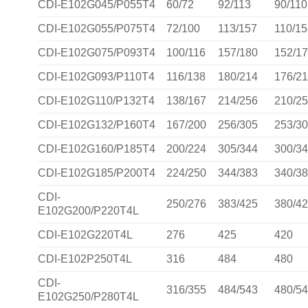
CDI-E102G045/P055T4
60/72
92/113
90/110
CDI-E102G055/P075T4
72/100
113/157
110/1
CDI-E102G075/P093T4
100/116
157/180
152/1
CDI-E102G093/P110T4
116/138
180/214
176/2
CDI-E102G110/P132T4
138/167
214/256
210/2
CDI-E102G132/P160T4
167/200
256/305
253/3
CDI-E102G160/P185T4
200/224
305/344
300/3
CDI-E102G185/P200T4
224/250
344/383
340/3
CDI-
250/276
383/425
380/4
E102G200/P220T4L
CDI-E102G220T4L
276
425
420
CDI-E102P250T4L
316
484
480
CDI-
316/355
484/543
480/5
E102G250/P280T4L